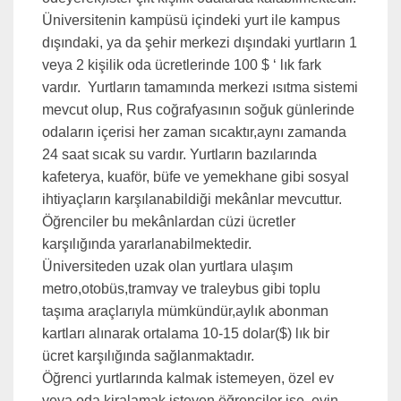
Üniversitenin kampüsü içindeki yurt ile kampus
dışındaki, ya da şehir merkezi dışındaki yurtların 1
veya 2 kişilik oda ücretlerinde 100 $ ‘ lık fark
vardır. Yurtların tamamında merkezi ısıtma sistemi
mevcut olup, Rus coğrafyasının soğuk günlerinde
odaların içerisi her zaman sıcaktır,aynı zamanda
24 saat sıcak su vardır. Yurtların bazılarında
kafeterya, kuaför, büfe ve yemekhane gibi sosyal
ihtiyaçların karşılanabildiği mekânlar mevcuttur.
Öğrenciler bu mekânlardan cüzi ücretler
karşılığında yararlanabilmektedir.
Üniversiteden uzak olan yurtlara ulaşım
metro,otobüs,tramvay ve traleybus gibi toplu
taşıma araçlarıyla mümkündür,aylık abonman
kartları alınarak ortalama 10-15 dolar($) lık bir
ücret karşılığında sağlanmaktadır.
Öğrenci yurtlarında kalmak istemeyen, özel ev
veya oda kiralamak isteyen öğrenciler ise, evin