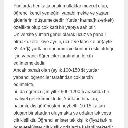
Yurtlarda her katta ortak mutfaklar mevcut olup,
öğrenci kendi yemeğini yapabilmekte ve yaşam
giderlerini düşürmektedir. Yurtlar karma(kız-erkek)
özellikte olup çok katlı bir yapıya sahiptir.
Üniversite yurtları genel olarak ucuz ve pahalı
olmak üzere ikiye ayrılır, ucuz ve klasik olan(aylık
35-45 $) yurtların donanımı ve konforu eski olduğu
için yabancı öğrenciler tarafından tercih
edilmemektedir.
Ancak pahalı olan (aylık 100-150 $) yurtlar
yabancı öğrenciler tarafından çok tercih
edilmekte,
bu da öğrenci için yıllık 800-1200 $ arasında bir
maliyet gerektirmektedir. Yurtların binaları;
bakımlı, dış görünüşleri heybetli, 10-15 kattan
oluşan binalardan oluşmakta ve odaları tek veya
çift kişiliktir. Öğrenciler ister tek kişilik (fiyat farkını
ödeyerek)ister çift kişilik odalarda kalabilmektedir.